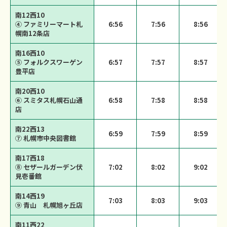
南12西10
④ ファミリーマート札
6:56
7:56
8:56
幌南12条店
南16西10
⑤ フォルクスワーゲン
6:57
7:57
8:57
豊平店
南20西10
⑥ スミタス札幌石山通
6:58
7:58
8:58
店
南22西13
6:59
7:59
8:59
⑦ 札幌市中央図書館
南17西18
⑧ セザールガーデン伏
7:02
8:02
9:02
見壱番館
南14西19
7:03
8:03
9:03
⑨ 青山 札幌旭ヶ丘店
南11西22