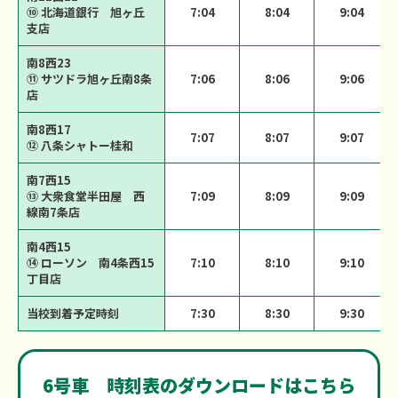
⑩ 北海道銀行 旭ヶ丘
7:04
8:04
9:04
支店
南8西23
⑪ サツドラ旭ヶ丘南8条
7:06
8:06
9:06
店
南8西17
7:07
8:07
9:07
⑫ 八条シャトー桂和
南7西15
⑬ 大衆食堂半田屋 西
7:09
8:09
9:09
線南7条店
南4西15
⑭ ローソン 南4条西15
7:10
8:10
9:10
丁目店
当校到着予定時刻
7:30
8:30
9:30
6号車 時刻表のダウンロードはこちら