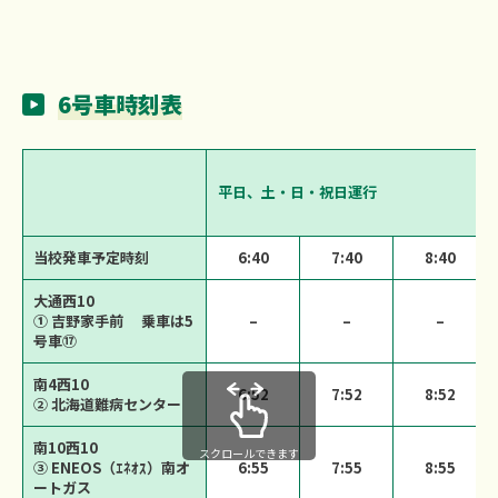
6号車時刻表
平日、土・日・祝日運行
当校発車予定時刻
6:40
7:40
8:40
大通西10
① 吉野家手前 乗車は5
–
–
–
号車⑰
南4西10
6:52
7:52
8:52
② 北海道難病センター
南10西10
スクロールできます
③ ENEOS（ｴﾈｵｽ）南オ
6:55
7:55
8:55
ートガス